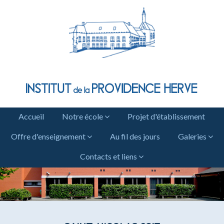
Accueil
Notre école
Projet d'établissement
Offre d'enseignement
Au fil des jours
Galeries
Contacts et liens