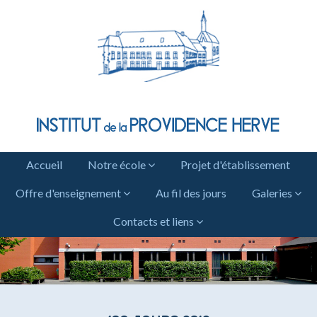
Accueil
Notre école
Projet d'établissement
Offre d'enseignement
Au fil des jours
Galeries
Contacts et liens