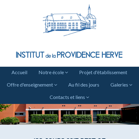
Accueil
Notre école
Projet d'établissement
Offre d'enseignement
Au fil des jours
Galeries
Contacts et liens