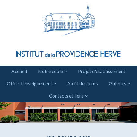
Accueil
Notre école
Projet d'établissement
Offre d'enseignement
Au fil des jours
Galeries
Contacts et liens