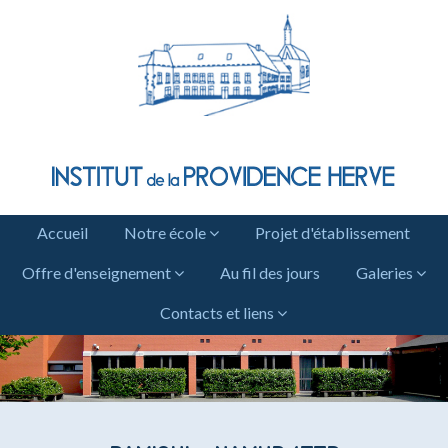
Accueil
Notre école
Projet d'établissement
Offre d'enseignement
Au fil des jours
Galeries
Contacts et liens